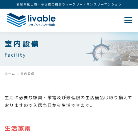
コ
愛媛県松山市・今治市の格安ウィークリー・マンスリーマンション
ン
テ
メニュ
ン
ツ
室内設備
へ
ホーム
物件情報
ご利用ガイド
会社案内
ス
Facility
キ
ッ
お知らせ
プ
ホーム
»
室内設備
生活に必要な家具・家電及び最低限の生活備品は取り揃えて
おりますので入居当日から生活できます。
生活家電